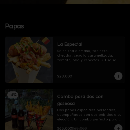
Papas
La Especial
Salchicha alemana, tocineta, 
cheddar, cebolla caramelizada, 
tomate, bbq y especies  + 1 salsa.
$28.000
-
4
%
Combo para dos con
gaseosa
Dos papas especiales personales, 
acompañadas con dos bebidas a su 
elección. Un combo perfecto para 
una cita o una comida casual.

$65.000
$68.000
Por favor especificar la gaseosa de 