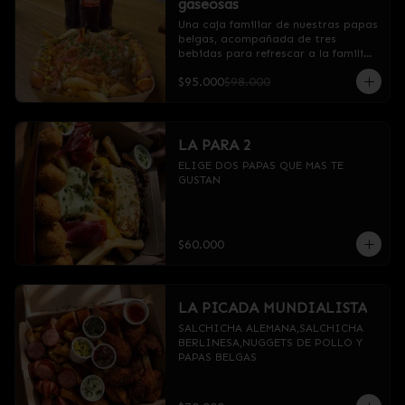
gaseosas
Una caja familiar de nuestras papas 
belgas, acompañada de tres 
bebidas para refrescar a la familia 
o a tu grupo de amigos. ¡Compartir 
$95.000
$98.000
nunca fue tan delicioso!

Por favor especificar la gaseosa de 
tu elección.
LA PARA 2
ELIGE DOS PAPAS QUE MAS TE 
GUSTAN
$60.000
LA PICADA MUNDIALISTA
SALCHICHA ALEMANA,SALCHICHA 
BERLINESA,NUGGETS DE POLLO Y 
PAPAS BELGAS