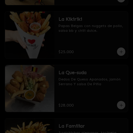
tu elección.
La Kikiriki
Papas Belgas con nuggets de pollo, 
salsa bb y chili dulce.
$25.000
La Que-suda
Dedos De Queso Apanados, Jamón 
Serrano Y salsa De Piña
$28.000
La Familiar
3 salchichas alemanas, tocineta, 