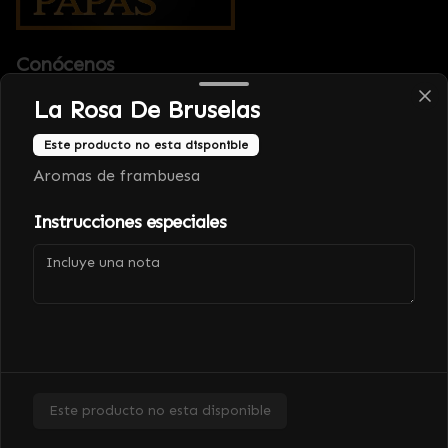
Conócenos
La Rosa De Bruselas
Despacho
Términos y condiciones
Este producto no esta disponible
Política de privacidad
Aromas de frambuesa
Instrucciones especiales
Mi cuenta
Pedir
Iniciar sesión
Powered by
Este producto no esta disponible